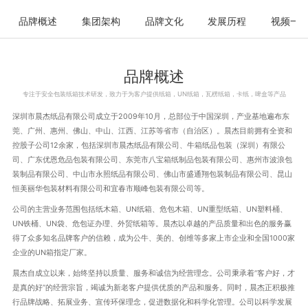
品牌概述
集团架构
品牌文化
发展历程
视频一
品牌概述
专注于安全包装纸箱技术研发，致力于为客户提供纸箱，UN纸箱，瓦楞纸箱，卡纸，啤盒等产品
深圳市晨杰纸品有限公司成立于2009年10月，总部位于中国深圳，产业基地遍布东
莞、广州、惠州、佛山、中山、江西、江苏等省市（自治区）。晨杰目前拥有全资和
控股子公司12余家，包括深圳市晨杰纸品有限公司、牛箱纸品包装（深圳）有限公
司、广东优恩危品包装有限公司、东莞市八宝箱纸制品包装有限公司、惠州市波浪包
装制品有限公司、中山市永照纸品有限公司、佛山市盛通翔包装制品有限公司、昆山
恒美丽华包装材料有限公司和宜春市顺峰包装有限公司等。
公司的主营业务范围包括纸木箱、UN纸箱、危包木箱、UN重型纸箱、UN塑料桶、
UN铁桶、UN袋、危包证办理、外贸纸箱等。晨杰以卓越的产品质量和出色的服务赢
得了众多知名品牌客户的信赖，成为公牛、美的、创维等多家上市企业和全国1000家
企业的UN箱指定厂家。
晨杰自成立以来，始终坚持以质量、服务和诚信为经营理念。公司秉承着“客户好，才
是真的好”的经营宗旨，竭诚为新老客户提供优质的产品和服务。同时，晨杰正积极推
行品牌战略、拓展业务、宣传环保理念，促进数据化和科学化管理。公司以科学发展